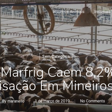
Insumos Animais
Insumos 
Sem Categoria
Marfrig Caem 8,2
isação Em Mineiro
By
maranello
1 de março de 2019
No Comments