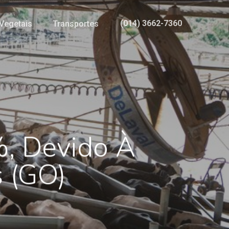
(014) 3662-7360
Vegetais
Transportes
%, Devido À
s (GO)