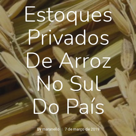
Estoques
Privados
De Arroz
No Sul
Do País
By
maranello
7 de março de 2019