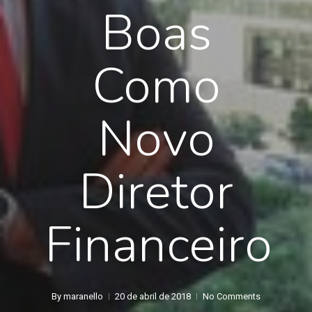
Boas
Como
Novo
Diretor
Financeiro
By
maranello
20 de abril de 2018
No Comments