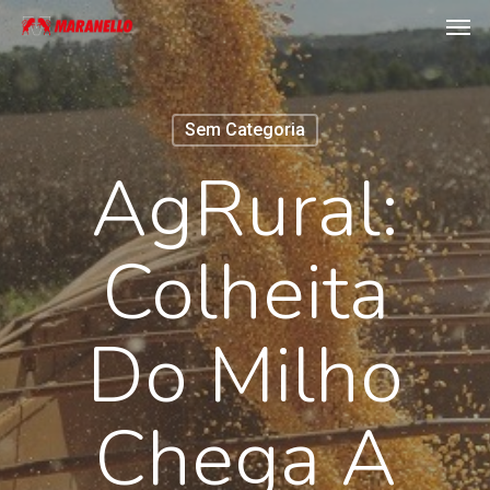
Men
Skip
to
main
content
Sem Categoria
AgRural:
Colheita
Do Milho
Chega A