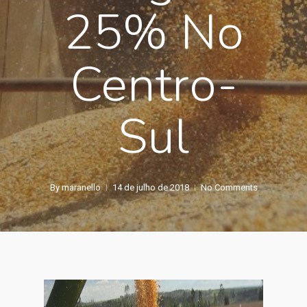
25% No
Centro-
Sul
By
maranello
14 de julho de 2018
No Comments