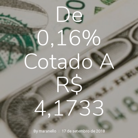
De
0,16%
Cotado A
R$
4,1733
By
maranello
17 de setembro de 2018