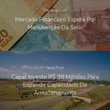
Previous Post
Mercado Financeiro Espera Por
Manutenção Da Selic
Next Post
Capal Investe R$ 38 Milhões Para
Expandir Capacidade De
Armazenamento