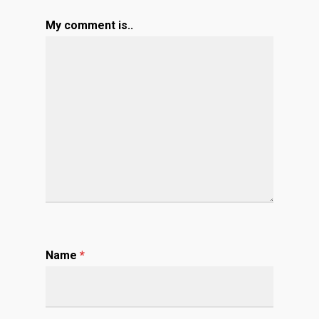
My comment is..
Name
*