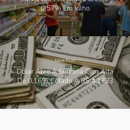
0,57% Em Julho
Next Post
Dólar Abre A Semana Com Alta
De 0,16% Cotado A R$ 4,1733