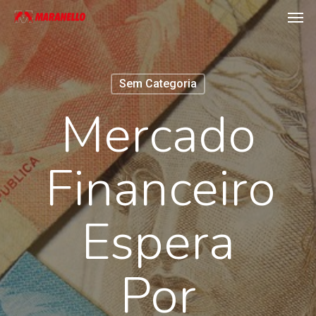
Men
Skip
to
main
content
Sem Categoria
Mercado
Financeiro
Espera
Por