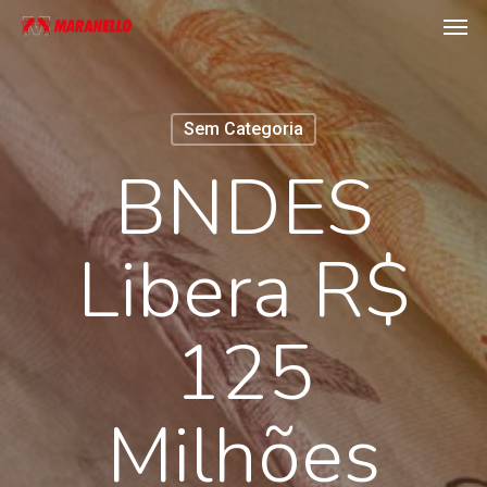
Men
Skip
to
main
content
Sem Categoria
BNDES
Libera R$
125
Milhões