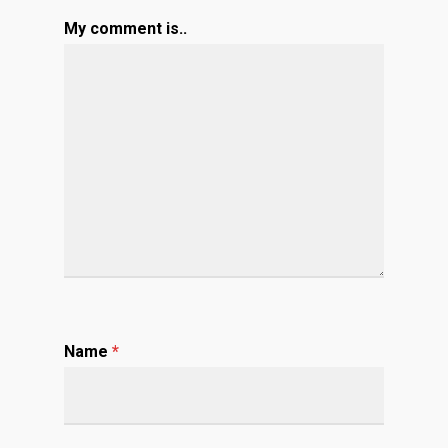
My comment is..
Name
*