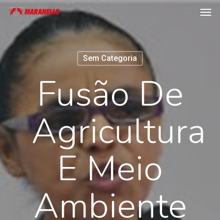
Men
Skip
to
main
content
Sem Categoria
Fusão De
Agricultura
E Meio
Ambiente