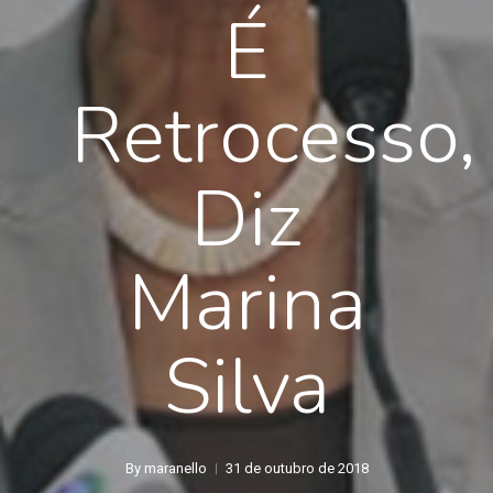
É
Retrocesso,
Diz
Marina
Silva
By
maranello
31 de outubro de 2018