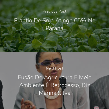
Previous Post
Plantio De Soja Atinge 65% No
Paraná
Next Post
Fusão De Agricultura E Meio
Ambiente É Retrocesso, Diz
Marina Silva