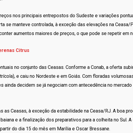
ços nos principais entrepostos do Sudeste e variações pontuai
rta se manteve controlada, à exceção das elevações na Ceasa/
conter aumentos maiores de preços, o que pode se repetir em no
terenas Citrus
ntuais no conjunto das Ceasas. Conforme a Conab, a oferta sub
itrícola), e caiu no Nordeste e em Goiás. Com floradas volumosa
res ainda decidem se já negociam com antecedência no mercado
 as Ceasas, à exceção da estabilidade na Ceasa/RJ. A boa prod
aiana e a finalização dos preparativos para a colheita no Sul. A
partir do dia 15 do mês em Marília e Oscar Bressane.