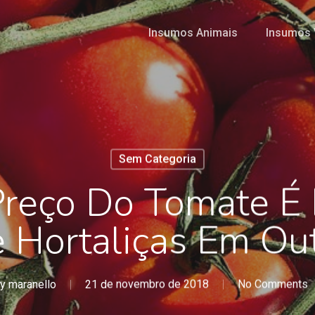
Insumos Animais
Insumos 
Sem Categoria
Preço Do Tomate É
e Hortaliças Em Ou
y
maranello
21 de novembro de 2018
No Comments