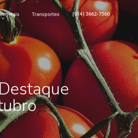
(014) 3662-7360
Vegetais
Transportes
 Destaque
tubro