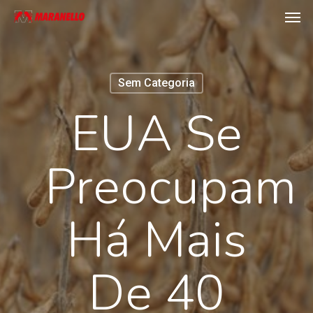
Men
Skip
to
main
content
Sem Categoria
EUA Se
Preocupam
Há Mais
De 40